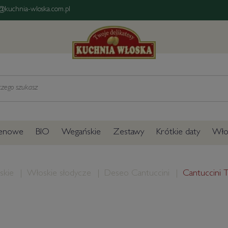
@kuchnia-wloska.com.pl
tenowe
BIO
Wegańskie
Zestawy
Krótkie daty
Włos
skie
Włoskie słodycze
Deseo Cantuccini
Cantuccini 