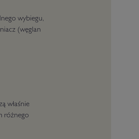
lnego wybiegu,
hniacz (węglan
zą właśnie
em różnego