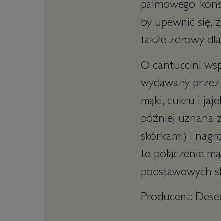
palmowego, kons
by upewnić się, ż
także zdrowy dla 
O cantuccini wsp
wydawany przez 
mąki, cukru i jaj
później uznana z
skórkami) i nagr
to połączenie mąk
podstawowych sk
Producent: Dese