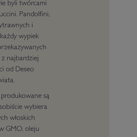
ie byli twórcami
ccini. Pandolfini,
ytrawnych i
w każdy wypiek
r przekazywanych
 z najbardziej
ci od Deseo
iata.
- produkowane są
sobiście wybiera
ych włoskich
ów GMO, oleju