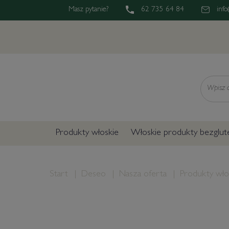
Masz pytanie?
62 735 64 84
info
Wyszukaj
Produkty włoskie
Włoskie produkty bezglu
Start
Deseo
Nasza oferta
Produkty wło