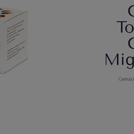
To
Mig
Cantucci