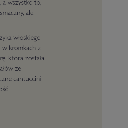
a wszystko to,
 smaczny, ale
zyka włoskiego
ko w kromkach z
rę, która została
dałów ze
czne cantuccini
ość