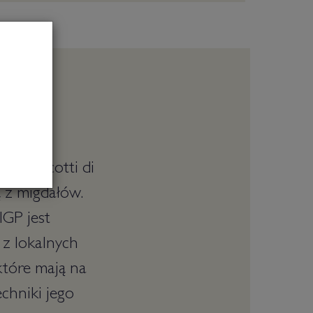
to "biscotti di
ą z migdałów.
IGP jest
 z lokalnych
które mają na
chniki jego