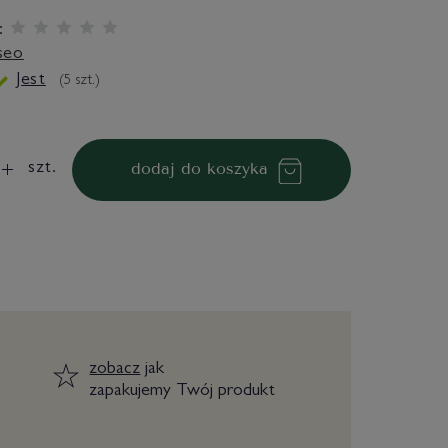
:
seo
Jest
(
5
szt.)
dodaj do koszyka
szt.
zobacz
jak
zapakujemy Twój produkt