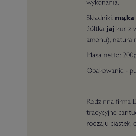
wykonania.
Składniki:
mąka 
żółtka
jaj
kur z 
amonu), naturaln
Masa netto: 200
Opakowanie - pu
Rodzinna firma D
tradycyjne cantu
rodzaju ciastek, 