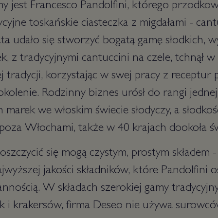
my jest Francesco Pandolfini, którego przodkow
cyjne toskańskie ciasteczka z migdałami - cantu
ta udało się stworzyć bogatą gamę słodkich, w
k, z tradycyjnymi cantuccini na czele, tchnął 
j tradycji, korzystając w swej pracy z receptu
kolenie. Rodzinny biznes urósł do rangi jednej
marek we włoskim świecie słodyczy, a słodkoś
poza Włochami, także w 40 krajach dookoła św
oszczycić się mogą czystym, prostym składem 
wyższej jakości składników, które Pandolfini o
annością. W składach szerokiej gamy tradycyjn
tek i krakersów, firma Deseo nie używa surowc