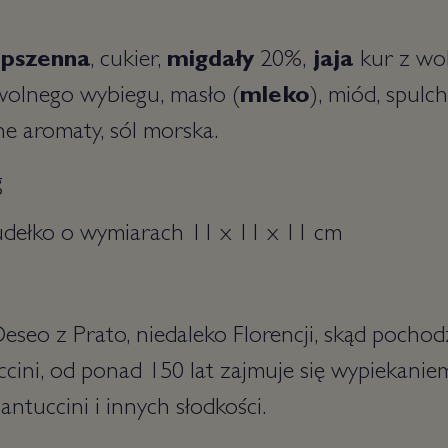
pszenna
, cukier,
migdały
20%,
jaja
kur z wo
wolnego wybiegu, masło (
mleko
), miód, spulc
e aromaty, sól morska.
g
dełko o wymiarach 11 x 11 x 11 cm
eseo z Prato, niedaleko Florencji, skąd pochod
ccini, od ponad 150 lat zajmuje się wypiekani
cantuccini i innych słodkości.