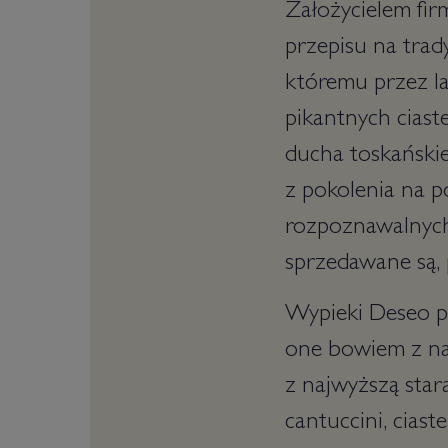
Założycielem fir
przepisu na trady
któremu przez la
pikantnych ciaste
ducha toskańskie
z pokolenia na po
rozpoznawalnych 
sprzedawane są, 
Wypieki Deseo p
one bowiem z naj
z najwyższą star
cantuccini, cias