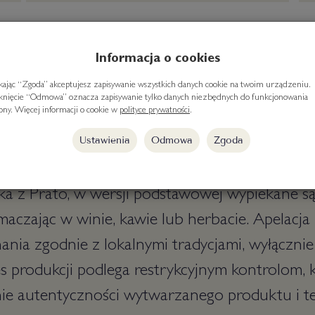
Informacja o cookies
ikając “Zgoda” akceptujesz zapisywanie wszystkich danych cookie na twoim urządzeniu.
iknięcie “Odmowa” oznacza zapisywanie tylko danych niezbędnych do funkcjonowania
rony. Więcej informacji o cookie w
polityce prywatności
.
ni z apelacją IGP - Cantuccini Migdałowe
Ustawienia
Odmowa
Zgoda
dycyjne ciasteczka z Toskanii, zwane także częs
astka z Prato, w wersji podstawowej wypiekane s
maczając w winie, kawie lub herbacie. Apelacja 
nia zgodnie z lokalnymi tradycjami, wyłącznie
 produkcji podlega restrykcyjnym kontrolom, 
ie autentyczności wytwarzanego produktu i te