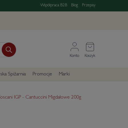
Współpraca B2B
Blog
Przepisy
Konto
Koszyk
ka Spiżarnia
Promocje
Marki
Toscani IGP - Cantuccini Migdałowe 200g