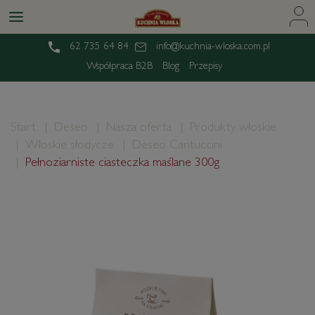
62 735 64 84
info@kuchnia-wloska.com.pl
Współpraca B2B
Blog
Przepisy
Start
Deseo
Nasza oferta
Produkty włoskie
Włoskie słodycze
Deseo Cantuccini
Pełnoziarniste ciasteczka maślane 300g