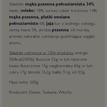
Składniki:
mąka pszenna pełnoziarnista 34%
,
masło (
mleko
) 18%, surowy cukier trzcinowy 14%,
mąka pszenna, płatki owsiane
pełnoziarniste
6%,
jaja
kur z wolnego wybiegu,
siemię lniane 5%, skrobia
pszenna
, sól morska,
aromaty naturalne, substancja spulchniająca: węglan
amonu.
Składniki odżywcze w 100g produktu:
energia
500kcal/2095kJ, tłuszcze 22g, w tym nasycone
kwasy tłuszczowe 15g, węglowodany 66g, w tym
cukry 17g, błonnik 16,2g, białko 9,1g, sól 0,5g.
Masa netto: 300g
Producent: Deseo, Toskania, Włochy