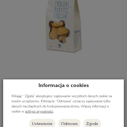
Ciasteczka maślane bez cukru z zarodkami zbóż 300g
Informacja o cookies
26,50 zł
Klikając “Zgoda” akceptujesz zapisywanie wszystkich danych cookie na
twoim urządzeniu. Kliknięcie “Odmowa” oznacza zapisywanie tylko
danych niezbędnych do funkcjonowania strony. Więcej informacji o
Do koszyka
cookie w
polityce prywatności
.
Ustawienia
Odmowa
Zgoda