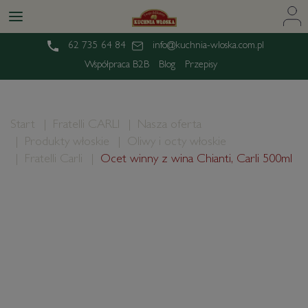
62 735 64 84
info@kuchnia-wloska.com.pl
Współpraca B2B
Blog
Przepisy
Start
Fratelli CARLI
Nasza oferta
Produkty włoskie
Oliwy i octy włoskie
Fratelli Carli
Ocet winny z wina Chianti, Carli 500ml