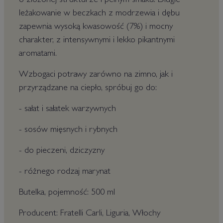
o złożonej strukturze i pełnym smaku. Długie
leżakowanie w beczkach z modrzewia i dębu
zapewnia wysoką kwasowość (7%) i mocny
charakter, z intensywnymi i lekko pikantnymi
aromatami.
Wzbogaci potrawy zarówno na zimno, jak i
przyrządzane na ciepło, spróbuj go do:
- sałat i sałatek warzywnych
- sosów mięsnych i rybnych
- do pieczeni, dziczyzny
- różnego rodzaj marynat
Butelka, pojemność: 500 ml
Producent: Fratelli Carli, Liguria, Włochy