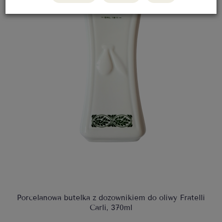
Porcelanowa butelka z dozownikiem do oliwy Fratelli
Carli, 370ml