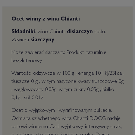
Ocet winny z wina Chianti
Składniki
: wino Chianti,
disiarczyn
sodu.
Zawiera
siarczyny
.
Może zawierać siarczany. Produkt naturalnie
bezglutenowy.
Wartości odżywcze w 100 g : energia 101 kJ/23kcal,
tłuszcze 0 g , w tym nasycone kwasy tłuszczowe 0g
, węglowodany 0,05g, w tym cukry 0,05g , białko
0,1g , sól 0,01g
Ocet o wyjątkowym i wyrafinowanym bukiecie.
Odmiana szlachetnego wina Chianti DOCG nadaje
octowi winnemu Carli wyjątkowy, intensywny smak,