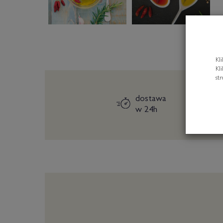
Kl
Kl
st
dostawa
w 24h