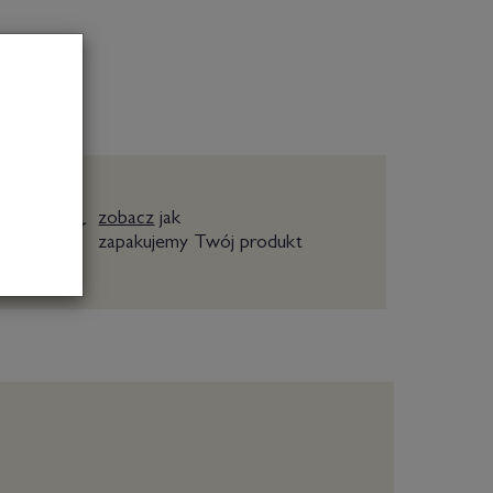
zobacz
jak
zapakujemy Twój produkt