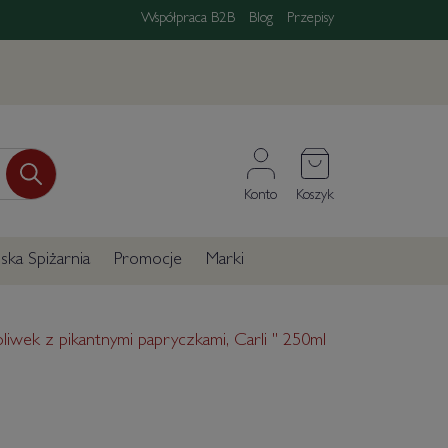
Współpraca B2B
Blog
Przepisy
Konto
Koszyk
ka Spiżarnia
Promocje
Marki
liwek z pikantnymi papryczkami, Carli " 250ml