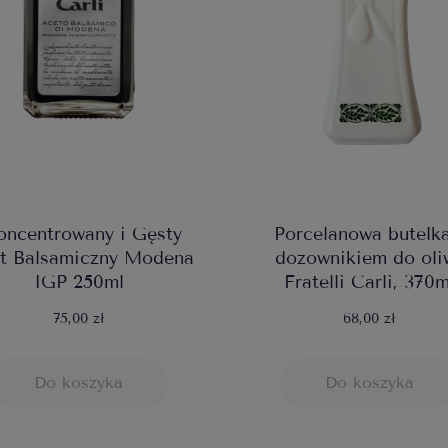
oncentrowany i Gęsty
Porcelanowa butelka
t Balsamiczny Modena
dozownikiem do oli
IGP 250ml
Fratelli Carli, 370m
75,00 zł
68,00 zł
Do koszyka
Do koszyka