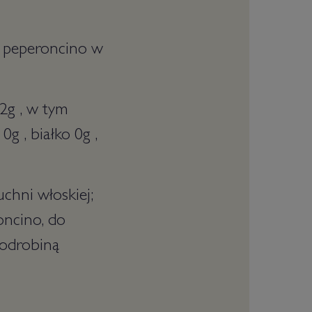
ek peperoncino w
2g , w tym
 , białko 0g ,
chni włoskiej;
oncino, do
 odrobiną