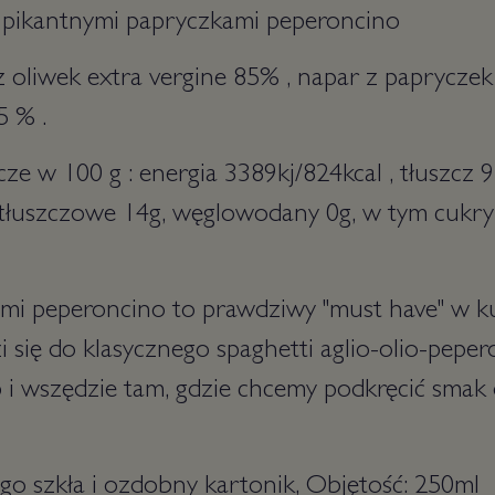
z pikantnymi papryczkami peperoncino
a z oliwek extra vergine 85% , napar z paprycz
15 % .
e w 100 g : energia 3389kj/824kcal , tłuszcz 9
łuszczowe 14g, węglowodany 0g, w tym cukry 0g
mi peperoncino to prawdziwy "must have" w ku
i się do klasycznego spaghetti aglio-olio-peper
up i wszędzie tam, gdzie chcemy podkręcić smak
go szkła i ozdobny kartonik, Objętość: 250ml