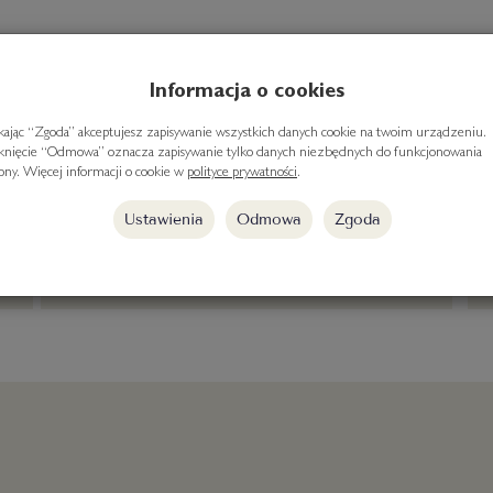
Informacja o cookies
ikając “Zgoda” akceptujesz zapisywanie wszystkich danych cookie na twoim urządzeniu.
iknięcie “Odmowa” oznacza zapisywanie tylko danych niezbędnych do funkcjonowania
rony. Więcej informacji o cookie w
polityce prywatności
.
Ustawienia
darmowa dostawa
Odmowa
Zgoda
od 300 zł