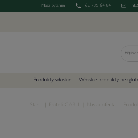
Masz pytanie?
62 735 64 84
info
Wyszukaj
Produkty włoskie
Włoskie produkty bezglu
Start
Fratelli CARLI
Nasza oferta
Produk