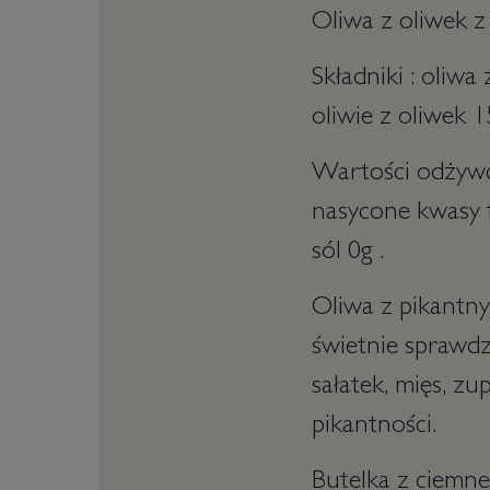
Oliwa z oliwek 
Składniki : oliw
oliwie z oliwek 
Wartości odżywcz
nasycone kwasy t
sól 0g .
Oliwa z pikantny
świetnie sprawdz
sałatek, mięs, z
pikantności.
Butelka z ciemne