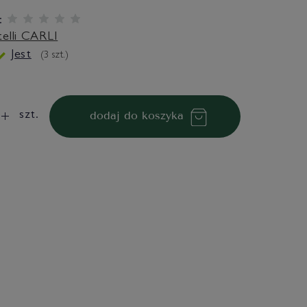
:
telli CARLI
Jest
(
3
szt.)
dodaj do koszyka
szt.