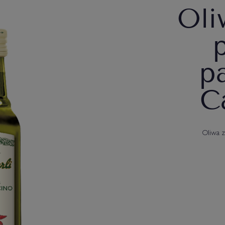
Oli
p
C
Oliwa z