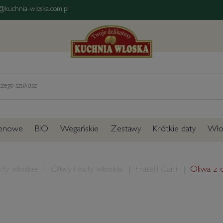
@kuchnia-wloska.com.pl
tenowe
BIO
Wegańskie
Zestawy
Krótkie daty
Włos
ty włoskie
Oliwy i octy włoskie
Fratelli Carli
Oliwa z o