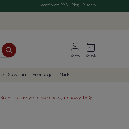
Współpraca B2B
Blog
Przepisy
Konto
Koszyk
ka Spiżarnia
Promocje
Marki
Krem z czarnych oliwek bezglutenowy 180g