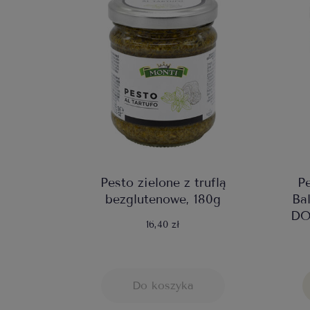
Pesto zielone z truflą
Pe
bezglutenowe, 180g
Ba
DO
16,40 zł
Do koszyka