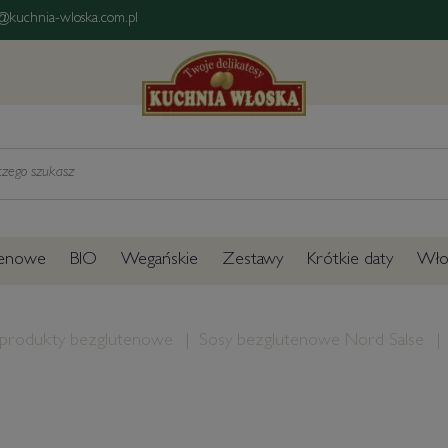
@kuchnia-wloska.com.pl
tenowe
BIO
Wegańskie
Zestawy
Krótkie daty
Włos
 produkty bezglutenowe
Sosy bezglutenowe Nord Salse