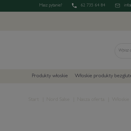
Masz pytanie?
62 735 64 84
info
Wyszukaj
Produkty włoskie
Włoskie produkty bezglu
Start
Nord Salse
Nasza oferta
Włoskie