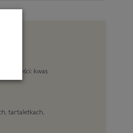
 kwasowości: kwas
h, tartaletkach,