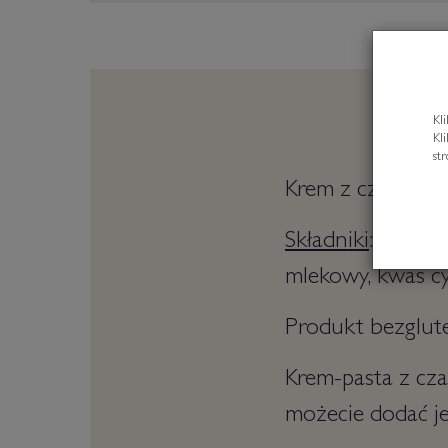
Kl
Kl
st
Krem z czarnych 
Składniki
: oliwki
mlekowy, kwas c
Produkt bezglut
Krem-pasta z cza
możecie dodać je