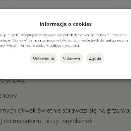
Informacja o cookies
ikając “Zgoda” akceptujesz zapisywanie wszystkich danych cookie na twoim urządzeniu.
iknięcie “Odmowa” oznacza zapisywanie tylko danych niezbędnych do funkcjonowania
rony. Więcej informacji o cookie w
polityce prywatności
.
oliwek.
Ustawienia
Odmowa
Zgoda
 czarne 79%, olej słonecznikowy, sól, regulator
ytrynowy.
enowy.
rnych oliwek świetnie sprawdzi się na grzankac
j do makaronu, pizzy, zapiekanek.