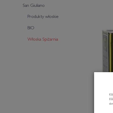
San Giuliano
Produkty włoskie
BIO
Włoska Spiżarnia
Kl
Kl
st