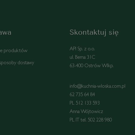
awa
Skontaktuj się
API Sp. z o.o.
ie produktów
ul. Bema 31C
 sposoby dostawy
63-400 Ostrów Wlkp.
info@kuchnia-wloska.com.pl
62 735 64 84
PL 512 133 593
Anna Wójtowicz
PL IT tel. 502 228 980