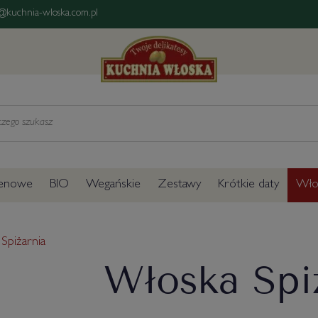
@kuchnia-wloska.com.pl
tenowe
BIO
Wegańskie
Zestawy
Krótkie daty
Włos
Spiżarnia
Włoska Spi