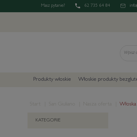
Masz pytanie?
62 735 64 84
info
Wyszukaj
Produkty włoskie
Włoskie produkty bezglu
Start
San Giuliano
Nasza oferta
Włoska 
KATEGORIE