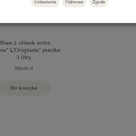
Ustawienia
Odmowa
Zgoda
liwa z oliwek extre
ine" L'Originale" puszka
3 litry
226,00 zł
Do koszyka