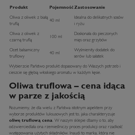
Produkt
Pojemność
Zastosowanie
Oliwa z oliwek z białą
Idealna do delikatnych sosów
40 ml
truflą
i ryżu
Oliwa z oliwek z
Doskonała do pieczonych
100 ml
czarną truflą
mięs oraz grzybów
Ocet balsamiczny
Wyśmienity dodatek do
40 ml
truflowy
serów lub sałatek
Wybierzcie Państwo produkt dopasowany do Waszych potrzeb i
cieszcie się głębią włoskiego aromatu w każdym kęsie.
Oliwa truflowa – cena idąca
w parze z jakością
Rozumiemy, że dla wielu z Państwa istotnym aspektem przy
wyborze produktów luksusowych jest to, jaka charakteryzuje
oliwę truflową cena
. W naszym sklepie dbamy o to, aby
odzwierciedlała ona rzemieślniczy proces produkcji oraz rzadkość
występowania użytych składników. Inaudi to marka, która nie