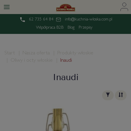
62 735 64 84
info@kuchnia-wloska.com.pl
Współpraca B2B
Blog
Przepisy
Start
Nasza oferta
Produkty włoskie
Oliwy i octy włoskie
Inaudi
Inaudi