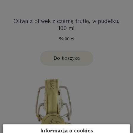
Oliwa z oliwek z czarną truflą, w pudełku,
100 ml
59,00 zł
Do koszyka
Informacja o cookies