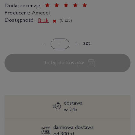
Dodaj recenzję:
Producent:
Amedei
Dostępność:
Brak
(
0
szt.)
szt.
dodaj do koszyka
dostawa
w 24h
darmowa dostawa
od 300 zł