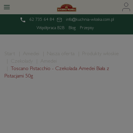
62 735 64 84
info@kuchnia-wloska.com.pl
Współpraca B2B
Blog
Przepisy
Start
Amedei
Nasza oferta
Produkty włoskie
Czekolady
Amedei
Toscano Pistacchio - Czekolada Amedei Biała z
Pistacjami 50g