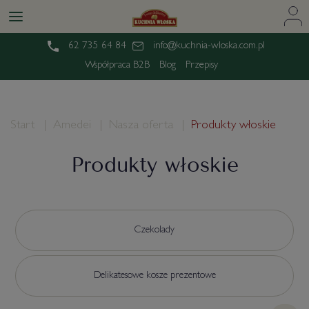
62 735 64 84
info@kuchnia-wloska.com.pl
Współpraca B2B
Blog
Przepisy
Start
Amedei
Nasza oferta
Produkty włoskie
Produkty włoskie
Czekolady
Delikatesowe kosze prezentowe