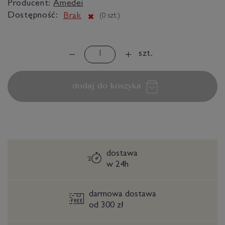
Producent:
Amedei
Dostępność:
Brak
(
0
szt.)
szt.
dodaj do koszyka
dostawa
w 24h
darmowa dostawa
od 300 zł