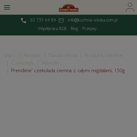
62 735 64 84
info@kuchnia-wloska.com.pl
Współpraca B2B
Blog
Przepisy
Start
Amedei
Nasza oferta
Produkty włoskie
Czekolady
Amedei
Prendime' czekolada ciemna z całymi migdałami, 150g