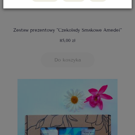
Zestaw prezentowy "Czekolady Smakowe Amedei"
85,00 zł
Do koszyka