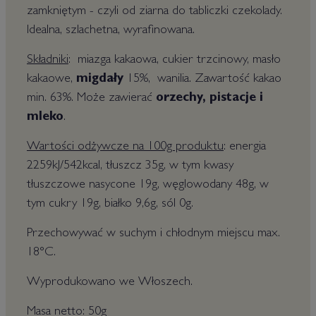
zamkniętym - czyli od ziarna do tabliczki czekolady.
Idealna, szlachetna, wyrafinowana.
Składniki
: miazga kakaowa, cukier trzcinowy, masło
kakaowe,
migdały
15%, wanilia. Zawartość kakao
min. 63%. Może zawierać
orzechy, pistacje i
mleko
.
Wartości odżywcze na 100g produktu
: energia
2259kJ/542kcal, tłuszcz 35g, w tym kwasy
tłuszczowe nasycone 19g, węglowodany 48g, w
tym cukry 19g, białko 9,6g, sól 0g.
Przechowywać w suchym i chłodnym miejscu max.
18°C.
Wyprodukowano we Włoszech.
Masa netto: 50g