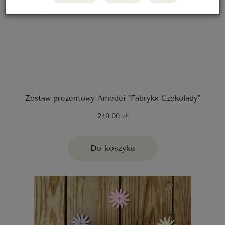
Zestaw prezentowy Amedei "Fabryka Czekolady"
240,00 zł
Do koszyka