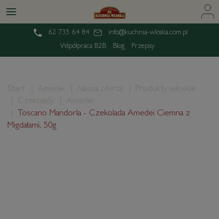
62 735 64 84
info@kuchnia-wloska.com.pl
Współpraca B2B
Blog
Przepisy
Start
Amedei
Nasza oferta
Produkty włoskie
Czekolady
Amedei
Toscano Mandorla - Czekolada Amedei Ciemna z
Migdałami, 50g