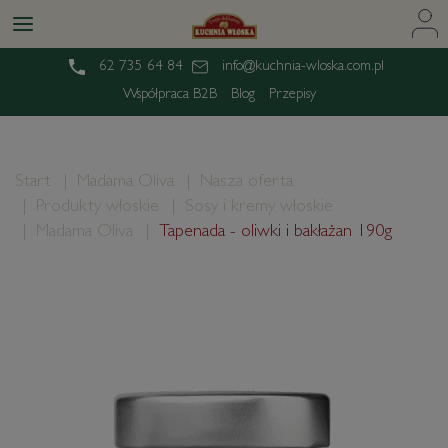
62 735 64 84
info@kuchnia-wloska.com.pl
Współpraca B2B
Blog
Przepisy
Start
Madama Oliva
Nasza oferta
Produkty włoskie
Sosy i kremy włoskie
Madama Oliva
Tapenada - oliwki i bakłażan 190g