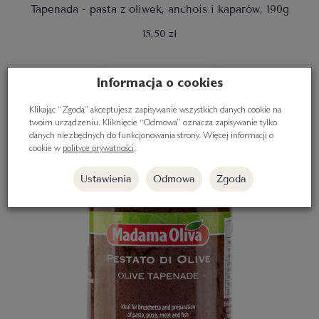
Tapenada - pasta z oliwek, anchois i kaparów, 190g
15,50 zł
Do koszyka
Informacja o cookies
Klikając “Zgoda” akceptujesz zapisywanie wszystkich danych cookie na
twoim urządzeniu. Kliknięcie “Odmowa” oznacza zapisywanie tylko
danych niezbędnych do funkcjonowania strony. Więcej informacji o
cookie w
polityce prywatności
.
Ustawienia
Odmowa
Zgoda