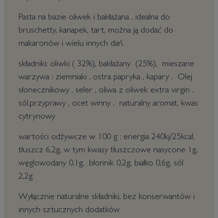
Pasta na bazie oliwek i bakłażana , idealna do
bruschetty, kanapek, tart, można ją dodać do
makaronów i wielu innych dań.
składniki: oliwki ( 32%), bakłażany (25%), mieszane
warzywa : ziemniaki , ostra papryka , kapary . Olej
słonecznikowy , seler , oliwa z oliwek extra virgin ,
sól,przyprawy , ocet winny , naturalny aromat, kwas
cytrynowy
wartości odżywcze w 100 g : energia 240kj/25kcal,
tłuszcz 6,2g, w tym kwasy tłuszczowe nasycone 1g,
węglowodany 0,1g, błonnik 0,2g, białko 0,6g, sól
2,2g
Wyłącznie naturalne składniki, bez konserwantów i
innych sztucznych dodatków