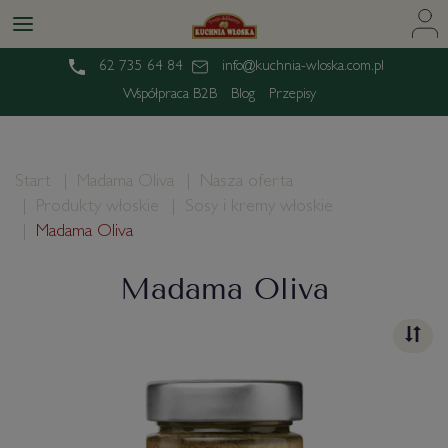
62 735 64 84
info@kuchnia-wloska.com.pl
Współpraca B2B
Blog
Przepisy
Start
Madama Oliva
Nasza oferta
Produkty włoskie
Sosy i kremy włoskie
Madama Oliva
Madama Oliva