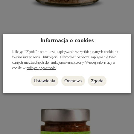
Tapenada - oliwki i bakłażan 190g
Informacja o cookies
15,50 zł
Klikając “Zgoda” akceptujesz zapisywanie wszystkich danych cookie na
twoim urządzeniu. Kliknięcie “Odmowa” oznacza zapisywanie tylko
danych niezbędnych do funkcjonowania strony. Więcej informacji o
cookie w
polityce prywatności
.
Do koszyka
Ustawienia
Odmowa
Zgoda