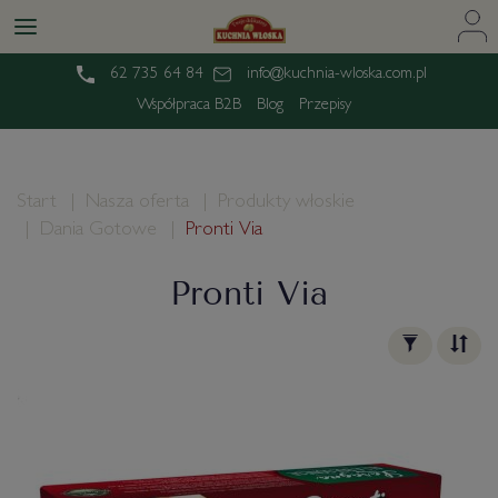
62 735 64 84
info@kuchnia-wloska.com.pl
Współpraca B2B
Blog
Przepisy
Start
Nasza oferta
Produkty włoskie
Dania Gotowe
Pronti Via
Pronti Via