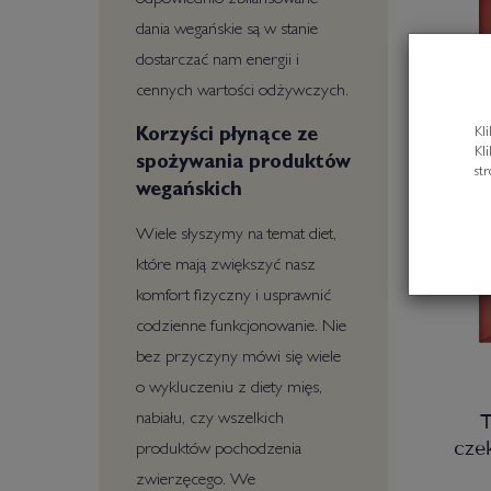
dania wegańskie są w stanie
dostarczać nam energii i
cennych wartości odżywczych.
Kl
Korzyści płynące ze
Kl
spożywania produktów
st
wegańskich
Wiele słyszymy na temat diet,
które mają zwiększyć nasz
komfort fizyczny i usprawnić
codzienne funkcjonowanie. Nie
bez przyczyny mówi się wiele
o wykluczeniu z diety mięs,
T
nabiału, czy wszelkich
cze
produktów pochodzenia
zwierzęcego. We