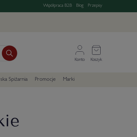
Współpraca B2B
Blog
Przepisy
Konto
Koszyk
ka Spiżarnia
Promocje
Marki
kie