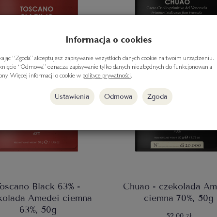
Informacja o cookies
ikając “Zgoda” akceptujesz zapisywanie wszystkich danych cookie na twoim urządzeniu.
iknięcie “Odmowa” oznacza zapisywanie tylko danych niezbędnych do funkcjonowania
rony. Więcej informacji o cookie w
polityce prywatności
.
Ustawienia
Odmowa
Zgoda
oscano Black 63% -
Chuao - czekolada Am
kolada Amedei ciemna
ciemna 70%, 50g
63%, 50g
52,00 zł