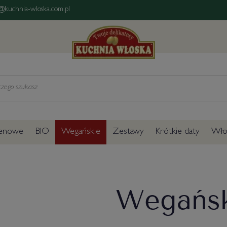
@kuchnia-wloska.com.pl
tenowe
BIO
Wegańskie
Zestawy
Krótkie daty
Włos
Wegańs