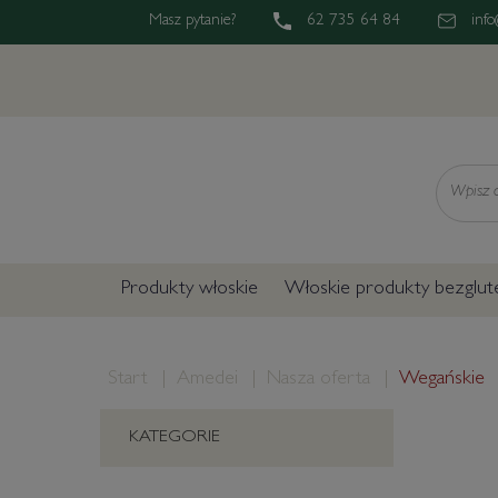
Masz pytanie?
62 735 64 84
info
Wyszukaj
Produkty włoskie
Włoskie produkty bezglu
Start
Amedei
Nasza oferta
Wegańskie
KATEGORIE