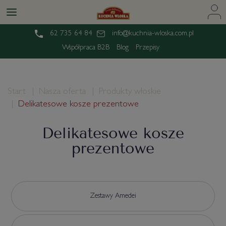
62 735 64 84
info@kuchnia-wloska.com.pl
Współpraca B2B
Blog
Przepisy
Start
Nasza oferta
Produkty włoskie
Delikatesowe kosze prezentowe
Delikatesowe kosze
prezentowe
Zestawy Amedei